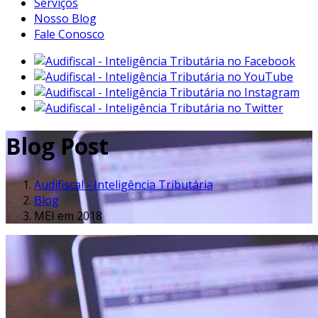
Serviços
Nosso Blog
Fale Conosco
Blog Post
Audifiscal - Inteligência Tributária
Blog
MEI em 2018